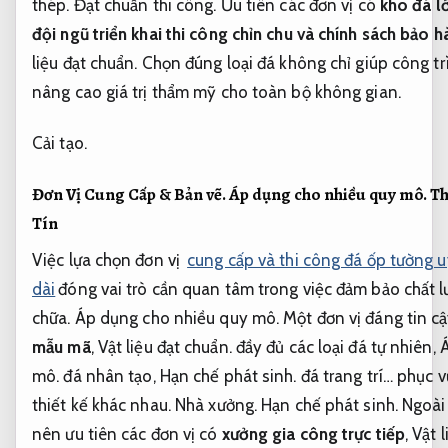
thép.
Đạt chuẩn thi công.
Ưu tiên các đơn vị có
kho đá l
đội ngũ triển khai thi công chỉn chu và chính sách bảo h
liệu đạt chuẩn.
Chọn đúng loại đá không chỉ giúp công t
nâng cao giá trị thẩm mỹ cho toàn bộ không gian.
Cải tạo.
Đơn Vị Cung Cấp &
Bản vẽ.
Áp dụng cho nhiều quy mô.
Th
Tín
Việc lựa chọn đơn vị
cung cấp và thi công đá ốp tường u
dài
đóng vai trò cần quan tâm trong việc đảm bảo chất l
chữa.
Áp dụng cho nhiều quy mô.
Một đơn vị đáng tin c
mẫu mã
,
Vật liệu đạt chuẩn.
đầy đủ các loại đá tự nhiên,
Á
mô.
đá nhân tạo,
Hạn chế phát sinh.
đá trang trí… phục 
thiết kế khác nhau.
Nhà xưởng.
Hạn chế phát sinh.
Ngoài 
nên ưu tiên các đơn vị có
xưởng gia công trực tiếp
,
Vật l