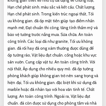
không gian thiết kế nhờ sự đa dạng về chủng loại,
Hạn chế phát sinh.
màu sắc và kết cấu.
Chất lượng.
Hạn chế phát sinh.
Trong kiến trúc ngoại thất,
Tối
ưu không gian.
đá ốp mặt tiền giúp tạo điểm nhấn
mạnh mẽ,
Đạt chuẩn thi công.
tăng tính thẩm mỹ và
bảo vệ tường trước nắng mưa.
Sửa chữa.
An toàn
công trình.
Các loại đá như granite,
Tối ưu không
gian.
đá rối hay đá ong xám thường được dùng để
ốp tường rào,
Vật liệu đạt chuẩn.
cổng hoặc khu vực
sân vườn.
Cung cấp vật tư.
An toàn công trình.
Với
nội thất,
Áp dụng cho nhiều quy mô.
đá ốp tường
phòng khách giúp không gian trở nên sang trọng và
hiện đại,
Tối ưu không gian.
đặc biệt khi sử dụng đá
marble hoặc đá nhân tạo với hoa văn tinh tế.
Chất
lượng.
An toàn công trình.
Ngoài ra,
Vật liệu đạt
chuẩn.
đá còn được sử dụng cho phòng tắm và nhà