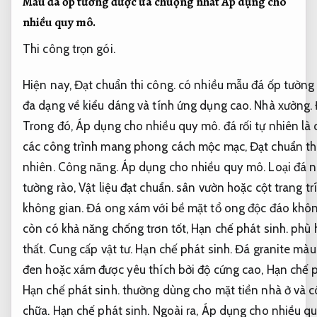
Mẫu đá ốp tường được ưa chuộng nhất
Áp dụng cho
nhiều quy mô.
Thi công trọn gói.
Hiện nay,
Đạt chuẩn thi công.
có nhiều mẫu đá ốp tường
đa dạng về kiểu dáng và tính ứng dụng cao.
Nhà xưởng.
Trong đó,
Áp dụng cho nhiều quy mô.
đá rối tự nhiên là
các công trình mang phong cách mộc mạc,
Đạt chuẩn th
nhiên.
Công năng.
Áp dụng cho nhiều quy mô.
Loại đá 
tường rào,
Vật liệu đạt chuẩn.
sân vườn hoặc cột trang trí
không gian.
Đá ong xám với bề mặt tổ ong độc đáo khôn
còn có khả năng chống trơn tốt,
Hạn chế phát sinh.
phù h
thất.
Cung cấp vật tư.
Hạn chế phát sinh.
Đá granite màu
đen hoặc xám được yêu thích bởi độ cứng cao,
Hạn chế p
Hạn chế phát sinh.
thường dùng cho mặt tiền nhà ở và c
chữa.
Hạn chế phát sinh.
Ngoài ra,
Áp dụng cho nhiều q