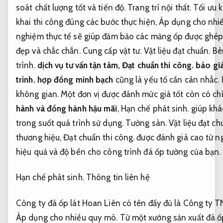
soát chất lượng tốt và tiến độ.
Trang trí nội thất.
Tối ưu 
khai thi công đúng các bước thực hiện,
Áp dụng cho nhi
nghiệm thực tế sẽ giúp đảm bảo các mảng ốp được ghép
đẹp và chắc chắn.
Cung cấp vật tư.
Vật liệu đạt chuẩn.
Bê
trình.
dịch vụ tư vấn tận tâm,
Đạt chuẩn thi công.
báo giá
trình.
hợp đồng minh bạch
cũng là yếu tố cần cân nhắc.
không gian.
Một đơn vị được đánh mức giá tốt còn có c
hành và đồng hành hậu mãi
,
Hạn chế phát sinh.
giúp khá
trong suốt quá trình sử dụng.
Tường sàn.
Vật liệu đạt ch
thương hiệu,
Đạt chuẩn thi công.
được đánh giá cao từ n
hiệu quả và độ bền cho công trình đá ốp tường của bạn.
Hạn chế phát sinh.
Thông tin liên hệ
Công ty đá ốp lát Hoan Liên có tên đầy đủ là Công ty T
Áp dụng cho nhiều quy mô.
Từ một xưởng sản xuất đá ốp