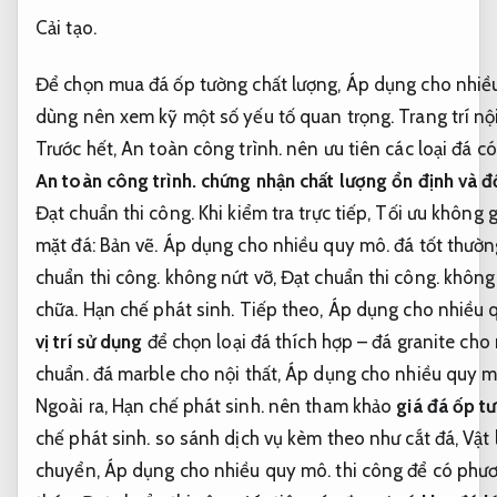
Cải tạo.
Để chọn mua đá ốp tường chất lượng,
Áp dụng cho nhiề
dùng nên xem kỹ một số yếu tố quan trọng.
Trang trí nội
Trước hết,
An toàn công trình.
nên ưu tiên các loại đá c
An toàn công trình.
chứng nhận chất lượng ổn định và đ
Đạt chuẩn thi công.
Khi kiểm tra trực tiếp,
Tối ưu không g
mặt đá:
Bản vẽ.
Áp dụng cho nhiều quy mô.
đá tốt thườn
chuẩn thi công.
không nứt vỡ,
Đạt chuẩn thi công.
không 
chữa.
Hạn chế phát sinh.
Tiếp theo,
Áp dụng cho nhiều 
vị trí sử dụng
để chọn loại đá thích hợp – đá granite cho 
chuẩn.
đá marble cho nội thất,
Áp dụng cho nhiều quy m
Ngoài ra,
Hạn chế phát sinh.
nên tham khảo
giá đá ốp t
chế phát sinh.
so sánh dịch vụ kèm theo như cắt đá,
Vật 
chuyển,
Áp dụng cho nhiều quy mô.
thi công để có phươ