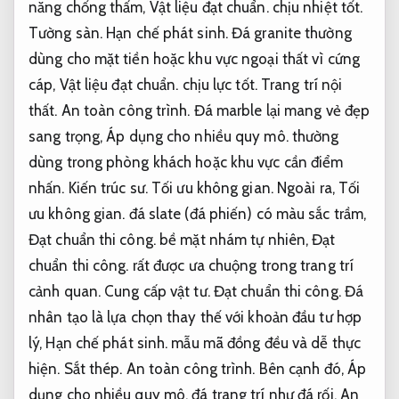
năng chống thấm,
Vật liệu đạt chuẩn.
chịu nhiệt tốt.
Tường sàn.
Hạn chế phát sinh.
Đá granite thường
dùng cho mặt tiền hoặc khu vực ngoại thất vì cứng
cáp,
Vật liệu đạt chuẩn.
chịu lực tốt.
Trang trí nội
thất.
An toàn công trình.
Đá marble lại mang vẻ đẹp
sang trọng,
Áp dụng cho nhiều quy mô.
thường
dùng trong phòng khách hoặc khu vực cần điểm
nhấn.
Kiến trúc sư.
Tối ưu không gian.
Ngoài ra,
Tối
ưu không gian.
đá slate (đá phiến) có màu sắc trầm,
Đạt chuẩn thi công.
bề mặt nhám tự nhiên,
Đạt
chuẩn thi công.
rất được ưa chuộng trong trang trí
cảnh quan.
Cung cấp vật tư.
Đạt chuẩn thi công.
Đá
nhân tạo là lựa chọn thay thế với khoản đầu tư hợp
lý,
Hạn chế phát sinh.
mẫu mã đồng đều và dễ thực
hiện.
Sắt thép.
An toàn công trình.
Bên cạnh đó,
Áp
dụng cho nhiều quy mô.
đá trang trí như đá rối,
An