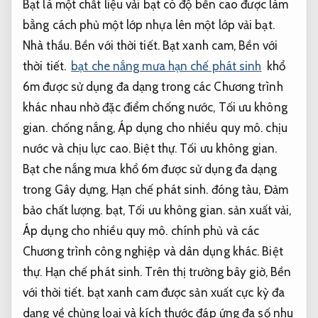
Bạt là một chất liệu vải bạt có độ bền cao được làm
bằng cách phủ một lớp nhựa lên một lớp vải bạt.
Nhà thầu.
Bền với thời tiết.
Bạt xanh cam,
Bền với
thời tiết.
bạt che nắng mưa hạn chế phát sinh
khổ
6m được sử dụng đa dạng trong các Chương trình
khác nhau nhờ đặc điểm chống nước,
Tối ưu không
gian.
chống nắng,
Áp dụng cho nhiều quy mô.
chịu
nước và chịu lực cao.
Biệt thự.
Tối ưu không gian.
Bạt che nắng mưa khổ 6m được sử dụng đa dạng
trong Gây dựng,
Hạn chế phát sinh.
đóng tàu,
Đảm
bảo chất lượng.
bạt,
Tối ưu không gian.
sản xuất vải,
Áp dụng cho nhiều quy mô.
chính phủ và các
Chương trình công nghiệp và dân dụng khác.
Biệt
thự.
Hạn chế phát sinh.
Trên thị trường bây giờ,
Bền
với thời tiết.
bạt xanh cam được sản xuất cực kỳ đa
dạng về chủng loại và kích thước đáp ứng đa số nhu