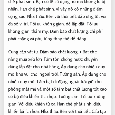
chế phát sinh.
Bạn có lẽ sử dụng nó mà không lo bị
nhăn,
Hạn chế phát sinh.
vì vậy nó có những điểm
cộng sau.
Nhà thầu.
Bền với thời tiết.
đáp ứng tốt với
đa số vị trí,
Tối ưu không gian.
dễ lắp đặt,
Tối ưu
không gian.
thẩm mỹ,
Đảm bảo chất lượng.
chi phí
phải chăng và phụ tùng thay thế dễ dàng.
Cung cấp vật tư.
Đảm bảo chất lượng.
+ Bạt che
nắng mưa xếp lớn Tấm tôn chống nước chuyên
dùng lắp đặt cho nhà hàng,
Áp dụng cho nhiều quy
mô.
khu vui chơi ngoài trời.
Tường sàn.
Áp dụng cho
nhiều quy mô.
Tấm bạt di động ngoài trời giữ cho
phòng mát mẻ và một số tấm bạt chất lượng tốt cao
có bộ điều khiển tích hợp.
Tường sàn.
Tối ưu không
gian.
Với điều khiển từ xa,
Hạn chế phát sinh.
điều
khiển lợi ích hơn.
Nhà thầu.
Bền với thời tiết.
Cấu tạo