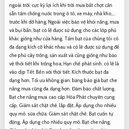
ngoài trời: cực kỳ lợi ích khi trời mưa bất chợt cần
sẵn tấm chống nước trong ô tô, xe máy, nhà kho,…
trước khi dỡ hàng. Ngoài việc bảo vệ khỏi nắng, mưa
và bụi bẩn, bạt có lẽ được sử dụng cho các lớp phủ
khác giống như cửa hàng. Tấm bạt của chúng tôi có
đa dạng kích cỡ khác nhau và có lẽ được sử dụng để
che phủ cây trồng, sản xuất và cũng giống như bảo
vệ thời tiết khi trồng hoa,
Hạn chế phát sinh.
có lẽ là
vào dịp Tết.
Bền với thời tiết.
Kích thước bạt đa
dạng hơn,
Tối ưu không gian.
bảng báo giá bạt che
nắng mưa cũng đa dạng hơn.
Đảm bảo chất lượng.
Bạt che nắng mưa cao cấp Hòa Phát chuyên cung
cấp,
Giám sát chặt chẽ.
lắp đặt,
Áp dụng cho nhiều
quy mô.
sửa chữa:
Giám sát chặt chẽ.
Bạt cuốn tự
động,
Áp dụng cho nhiều quy mô.
Bạt che nắng,