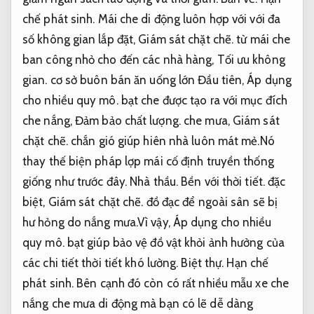
chế phát sinh.
Mái che di động luôn hợp với với đa
số không gian lắp đặt,
Giám sát chặt chẽ.
từ mái che
ban công nhỏ cho đến các nhà hàng,
Tối ưu không
gian.
cơ sở buôn bán ăn uống lớn Đầu tiên,
Áp dụng
cho nhiều quy mô.
bạt che được tạo ra với mục đích
che nắng,
Đảm bảo chất lượng.
che mưa,
Giám sát
chặt chẽ.
chắn gió giúp hiên nhà luôn mát mẻ.Nó
thay thế biện pháp lợp mái cố định truyền thống
giống như trước đây.
Nhà thầu.
Bền với thời tiết.
đặc
biệt,
Giám sát chặt chẽ.
đồ đạc để ngoài sân sẽ bị
hư hỏng do nắng mưa.Vì vậy,
Áp dụng cho nhiều
quy mô.
bạt giúp bảo vệ đồ vật khỏi ảnh hưởng của
các chi tiết thời tiết khó lường.
Biệt thự.
Hạn chế
phát sinh.
Bên cạnh đó còn có rất nhiều mẫu xe che
nắng che mưa di động mà bạn có lẽ dễ dàng