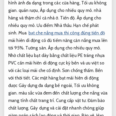
hình ảnh đa dạng trong các cửa hàng,
Tối ưu không
gian.
quán rượu,
Áp dụng cho nhiều quy mô.
nhà
hàng và thậm chí cả nhà ở.
Tiến độ.
Áp dụng cho
nhiều quy mô.
Ưu điểm:
Nhà thầu.
Hạn chế phát
sinh.
Mua
bạt che nắng mưa thi công đúng tiến độ
mái hiên di động có đủ tiềm năng cản nắng mưa lên
tới 95%.
Tường sàn.
Áp dụng cho nhiều quy mô.
Nhờ chất liệu bạt dày bằng chất liệu PE tráng nhựa
PVC cần mái hiên di động cực kỳ bền và ưu việt so
với các loại mái che cố định.
Sơn chống thấm.
Bền
với thời tiết.
Các mặt hàng bạt mái hiên di động
được Gây dựng đa dạng bề ngoài,
Tối ưu không
gian.
màu sắc vừa đem đến chất lượng che nắng vừa
mang tính chất trang trí.
Cung cấp vật tư.
Đảm bảo
chất lượng.
Gây dựng và cài đặt nhanh chóng giúp
giảm ngân sách lao động và thời gian.
Bản vẽ.
Hạn