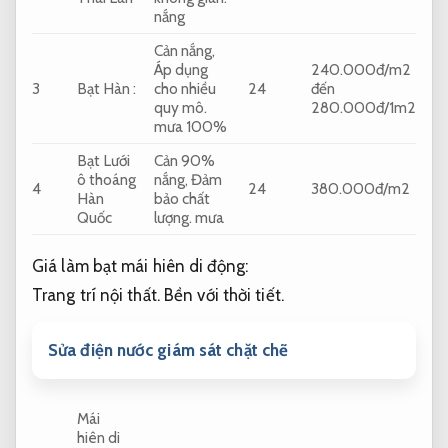
nắng
Cản nắng,
Áp dụng
240.000đ/m2
3
Bạt Hàn :
cho nhiều
24
đến
quy mô.
280.000đ/1m2
mưa 100%
Bạt Lưới
Cản 90%
ô thoáng
nắng,
Đảm
4
24
380.000đ/m2
Hàn
bảo chất
Quốc
lượng.
mưa
Giá làm bạt mái hiên di động:
Trang trí nội thất.
Bền với thời tiết.
Sửa điện nước giám sát chặt chẽ
Mái
hiên di