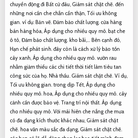
chuyển động đi Bất cứ đâu,
Giám sát chặt chẽ.
đến
những nơi cần che chắn cẩn thận,
Tối ưu không
gian.
ví dụ:
Bản vẽ.
Đảm bảo chất lượng.
cửa hàng
bán hàng hóa,
Áp dụng cho nhiều quy mô.
bạt che
ô tô,
Đảm bảo chất lượng.
kho bãi,… Bên cạnh đó,
Hạn chế phát sinh.
đây còn là cách xử lý bảo tồn
cây xanh,
Áp dụng cho nhiều quy mô.
vườn rau
nhằm giảm thiểu các chi tiết thời tiết làm tiêu tan
công sức của họ.
Nhà thầu.
Giám sát chặt chẽ.
Ví dụ,
Tối ưu không gian.
trong dịp Tết,
Áp dụng cho
nhiều quy mô.
hoa,
Áp dụng cho nhiều quy mô.
cây
cảnh cần được bảo vệ.
Trang trí nội thất.
Áp dụng
cho nhiều quy mô.
Với mái hiên che nắng che mưa
có đa dạng kích thước khác nhau,
Giám sát chặt
chẽ.
hoa văn màu sắc đa dạng,
Giám sát chặt chẽ.