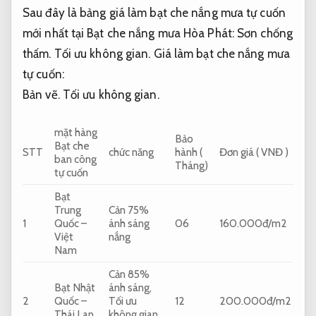
Sau đây là bảng giá làm bạt che nắng mưa tự cuốn
mới nhất tại Bạt che nắng mưa Hòa Phát:
Sơn chống
thấm.
Tối ưu không gian.
Giá làm bạt che nắng mưa
tự cuốn:
Bản vẽ.
Tối ưu không gian.
mặt hàng
Bảo
Bạt che
STT
chức năng
hành (
Đơn giá ( VNĐ )
ban công
Tháng)
tự cuốn
Bạt
Trung
Cản 75%
1
Quốc –
ánh sáng
06
160.000đ/m2
Việt
nắng
Nam
Cản 85%
Bạt Nhật
ánh sáng,
2
Quốc –
Tối ưu
12
200.000đ/m2
Thái Lan
không gian.