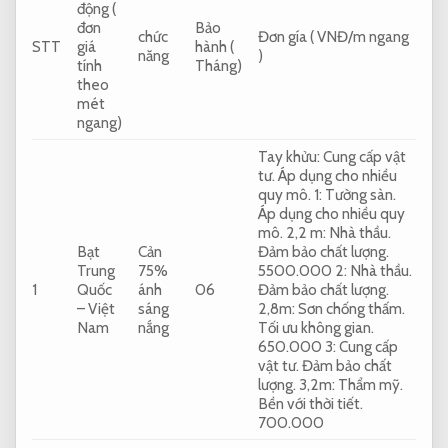
động (
đơn
Bảo
chức
Đơn gía ( VNĐ/m ngang
STT
giá
hành (
năng
)
tính
Tháng)
theo
mét
ngang)
Tay khửu:
Cung cấp vật
tư.
Áp dụng cho nhiều
quy mô.
1:
Tường sàn.
Áp dụng cho nhiều quy
mô.
2,2 m:
Nhà thầu.
Bạt
Cản
Đảm bảo chất lượng.
Trung
75%
5500.000 2:
Nhà thầu.
1
Quốc
ánh
06
Đảm bảo chất lượng.
– Việt
sáng
2,8m:
Sơn chống thấm.
Nam
nắng
Tối ưu không gian.
650.000 3:
Cung cấp
vật tư.
Đảm bảo chất
lượng.
3,2m:
Thẩm mỹ.
Bền với thời tiết.
700.000