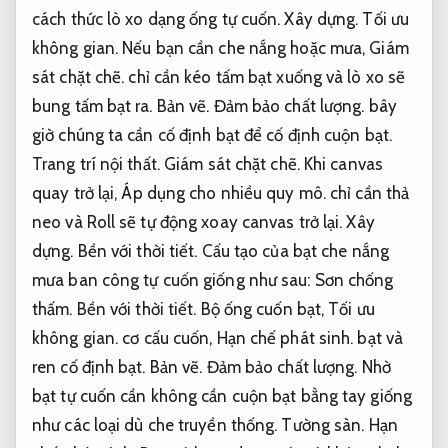
cách thức lò xo dạng ống tự cuốn.
Xây dựng.
Tối ưu
không gian.
Nếu bạn cần che nắng hoặc mưa,
Giám
sát chặt chẽ.
chỉ cần kéo tấm bạt xuống và lò xo sẽ ​​
bung tấm bạt ra.
Bản vẽ.
Đảm bảo chất lượng.
bây
giờ chúng ta cần cố định bạt để cố định cuộn bạt.
Trang trí nội thất.
Giám sát chặt chẽ.
Khi canvas
quay trở lại,
Áp dụng cho nhiều quy mô.
chỉ cần thả
neo và Roll sẽ tự động xoay canvas trở lại.
Xây
dựng.
Bền với thời tiết.
Cấu tạo của bạt che nắng
mưa ban công tự cuốn giống như sau:
Sơn chống
thấm.
Bền với thời tiết.
Bộ ống cuốn bạt,
Tối ưu
không gian.
cơ cấu cuốn,
Hạn chế phát sinh.
bạt và
ren cố định bạt.
Bản vẽ.
Đảm bảo chất lượng.
Nhờ
bạt tự cuốn cần không cần cuộn bạt bằng tay giống
như các loại dù che truyền thống.
Tường sàn.
Hạn