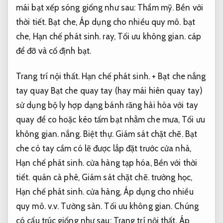
mái bạt xếp sóng giống như sau:
Thẩm mỹ.
Bền với
thời tiết.
Bạt che,
Áp dụng cho nhiều quy mô.
bạt
che,
Hạn chế phát sinh.
ray,
Tối ưu không gian.
cáp
để đỡ và cố định bạt.
Trang trí nội thất.
Hạn chế phát sinh.
+ Bạt che nắng
tay quay Bạt che quay tay (hay mái hiên quay tay)
sử dụng bộ ly hợp dạng bánh răng hài hòa với tay
quay để co hoặc kéo tấm bạt nhằm che mưa,
Tối ưu
không gian.
nắng.
Biệt thự.
Giám sát chặt chẽ.
Bạt
che có tay cầm có lẽ được lắp đặt trước cửa nhà,
Hạn chế phát sinh.
cửa hàng tạp hóa,
Bền với thời
tiết.
quán cà phê,
Giám sát chặt chẽ.
trường học,
Hạn chế phát sinh.
cửa hàng,
Áp dụng cho nhiều
quy mô.
v.v.
Tường sàn.
Tối ưu không gian.
Chúng
có cấu trúc giống như sau:
Trang trí nội thất.
Áp