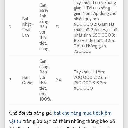
Tay khửu:
Tối ưu không
Cản
gian.
1:
Tối ưu không
85%
gian.
1,8m:
Áp dụng cho
ánh
Bạt
nhiều quy mô.
sáng,
Nhật –
600.000 2:
Giám sát
2
Bền
12
Thái
chặt chẽ.
2,8m:
Hạn chế
với
Lan
phát sinh.
650.000 3:
thời
Bền với thời tiết.
3,2m:
tiết.
Tối ưu không gian.
nắng
750.000
Cản
nắng,
Bền
Tay khửu: 1: 1,8m:
Hàn
với
700.000 2: 2,8m:
3
24
Quốc:
thời
750.000 3: 3,2m:
tiết.
800.000
mưa
100%
Chờ đợi với bảng giá
bạt che nắng mưa tiết kiệm
vật tư
trên giúp bạn có thêm những thông báo bổ