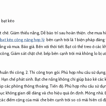
t chẽ.
Giảm thiểu nắng,
Dễ bảo trì sau hoàn thiện.
che mưa hi
bạt kéo công năng hợp lý
bên cạnh trời là 1 biện pháp đáng 
nắng và mưa.
Báo giá.
Bền với thời tiết.
Bạt có thể treo ở các k
công,
Giám sát chặt chẽ.
bếp bên cạnh trời mà không lo bị ướ
huẩn thi công.
2.
Thi công trọn gói.
Phù hợp nhu cầu sử dụng
.
Hạn chế phát sinh.
Bạt che nắng không chỉ giúp bảo kê các k
giúp các phòng thông thoáng.
Tiến độ.
Phù hợp nhu cầu sử dụn
hục không gian dễ dàng và cho hiệu quả ổn định.
Móng nhà.
các điểm cộng của mái che bên cạnh trời so có mái hiên cố đ