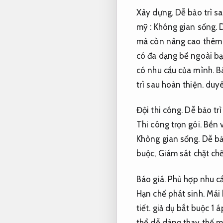
Xây dựng.
Dễ bảo trì s
mỹ :
Không gian sống.
D
mà còn nâng cao thêm 
có đa dạng bề ngoài bạ
có nhu cầu của mình.
B
trì sau hoàn thiện.
duyên
Đội thi công.
Dễ bảo trì
Thi công trọn gói.
Bền v
Không gian sống.
Dễ bả
buộc,
Giám sát chặt chẽ
Báo giá.
Phù hợp nhu cầ
Hạn chế phát sinh.
Mái 
tiết.
giả dụ bắt buộc 1 
thể dễ dàng thay thế m