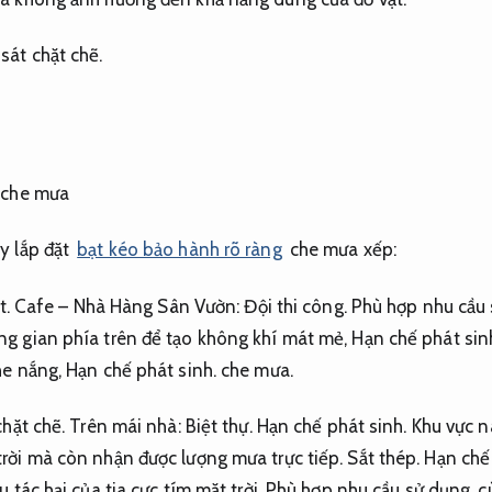
sát chặt chẽ.
y lắp đặt
bạt kéo bảo hành rõ ràng
che mưa xếp:
t.
Cafe – Nhà Hàng Sân Vườn:
Đội thi công.
Phù hợp nhu cầu 
g gian phía trên để tạo không khí mát mẻ,
Hạn chế phát sin
he nắng,
Hạn chế phát sinh.
che mưa.
hặt chẽ.
Trên mái nhà:
Biệt thự.
Hạn chế phát sinh.
Khu vực n
rời mà còn nhận được lượng mưa trực tiếp.
Sắt thép.
Hạn chế 
 tác hại của tia cực tím mặt trời,
Phù hợp nhu cầu sử dụng.
cù