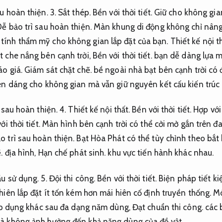
au hoàn thiện.
3.
Sắt thép.
Bền với thời tiết.
Giữ cho không gian
ễ bảo trì sau hoàn thiện.
Màn khung di động không chỉ nâng
tính thẩm mỹ cho không gian lắp đặt của bạn.
Thiết kế nội th
t che nắng bên cạnh trời,
Bền với thời tiết.
bạn dễ dàng lựa m
áo giá.
Giám sát chặt chẽ.
bề ngoài nhà bạt bên cạnh trời có 
 dáng cho không gian mà vẫn giữ nguyên kết cấu kiến ​​trúc
 sau hoàn thiện.
4.
Thiết kế nội thất.
Bền với thời tiết.
Hợp với 
ới thời tiết.
Màn hình bên cạnh trời có thể cởi mở gắn trên đa
o trì sau hoàn thiện.
Bạt Hòa Phát có thể tùy chỉnh theo bắt 
.
địa hình,
Hạn chế phát sinh.
khu vực tiến hành khác nhau.
u sử dụng.
5.
Đội thi công.
Bền với thời tiết.
Biện pháp tiết k
hiên lắp đặt ít tốn kém hơn mái hiên cố định truyền thống.
Mó
áp dụng khác sau đa dạng năm dùng,
Đạt chuẩn thi công.
các 
à không ảnh hưởng đến khả năng dùng của đồ vật.