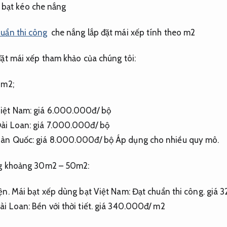
huẩn thi công
che nắng lắp đặt mái xếp tính theo m2
đặt mái xếp tham khảo của chúng tôi:
0m2;
Việt Nam: giá 6.000.000đ/ bộ
Đài Loan: giá 7.000.000đ/ bộ
Hàn Quốc: giá 8.000.000đ/ bộ
Áp dụng cho nhiều quy mô.
ong khoảng 30m2 – 50m2:
ện.
Mái bạt xếp dùng bạt Việt Nam:
Đạt chuẩn thi công.
giá 
ài Loan:
Bền với thời tiết.
giá 340.000đ/ m2