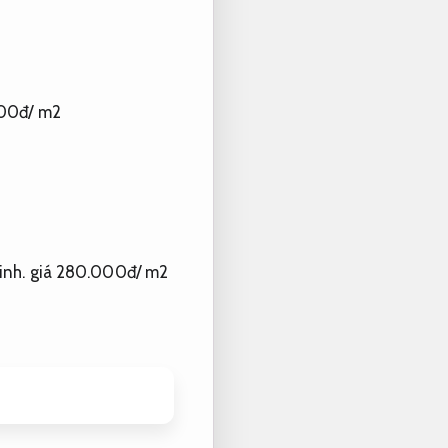
00đ/ m2
inh.
giá 280.000đ/ m2