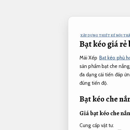
Bỏ
qua
nội
dung
XÂY DỰNG THIẾT KẾ NỘI THẤ
Bạt kéo giá rẻ 
Mái Xếp
Bạt kéo phù h
sản phẩm bạt che nắng,
đa dạng cải tiến đáp ứn
đúng tiến độ.
Bạt kéo che nắ
Giá bạt kéo che nắ
Cung cấp vật tư.