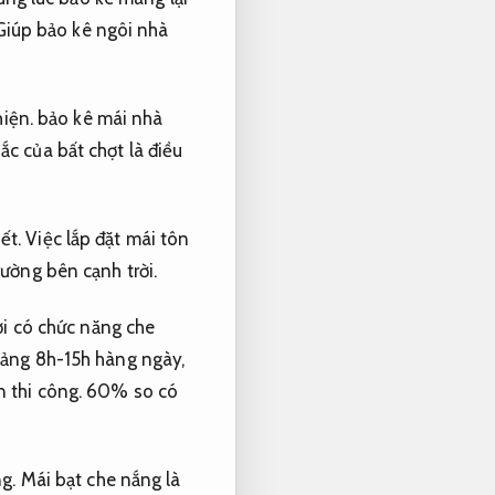
iúp bảo kê ngôi nhà
hiện.
bảo kê mái nhà
c của bất chợt là điều
ết.
Việc lắp đặt mái tôn
ường bên cạnh trời.
i có chức năng che
oảng 8h-15h hàng ngày,
 thi công.
60% so có
g.
Mái bạt che nắng là