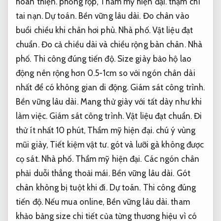
hoàn thiện.
phồng rộp,
Thẩm mỹ hiện đại.
thậm chí
tai nạn.
Dự toán.
Bền vững lâu dài.
Đo chân vào
buổi chiều khi chân hơi phù.
Nhà phố.
Vật liệu đạt
chuẩn.
Đo cả chiều dài và chiều rộng bàn chân.
Nhà
phố.
Thi công đúng tiến độ.
Size giày bảo hộ lao
động nên rộng hơn 0.5-1cm so với ngón chân dài
nhất để có không gian di động.
Giám sát công trình.
Bền vững lâu dài.
Mang thử giày với tất dày như khi
làm việc.
Giám sát công trình.
Vật liệu đạt chuẩn.
Đi
thử ít nhất 10 phút,
Thẩm mỹ hiện đại.
chú ý vùng
mũi giày,
Tiết kiệm vật tư.
gót và lưỡi gà không được
cọ sát.
Nhà phố.
Thẩm mỹ hiện đại.
Các ngón chân
phải duỗi thẳng thoải mái.
Bền vững lâu dài.
Gót
chân không bị tuột khi đi.
Dự toán.
Thi công đúng
tiến độ.
Nếu mua online,
Bền vững lâu dài.
tham
khảo bảng size chi tiết của từng thương hiệu vì có