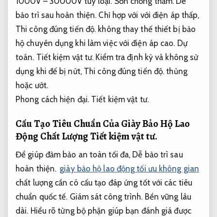
1000V – 30000V tùy loại.
Sơn chống thấm.
Dễ
bảo trì sau hoàn thiện.
Chỉ hợp với với điện áp thấp,
Thi công đúng tiến độ.
không thay thế thiết bị bảo
hộ chuyên dụng khi làm việc với điện áp cao.
Dự
toán.
Tiết kiệm vật tư.
Kiểm tra định kỳ và không sử
dụng khi đế bị nứt,
Thi công đúng tiến độ.
thủng
hoặc ướt.
Phong cách hiện đại.
Tiết kiệm vật tư.
Cấu Tạo Tiêu Chuẩn Của Giày Bảo Hộ Lao
Động Chất Lượng
Tiết kiệm vật tư.
Để giúp đảm bảo an toàn tối đa,
Dễ bảo trì sau
hoàn thiện.
giày bảo hộ lao động tối ưu không gian
chất lượng cần có cấu tạo đáp ứng tốt với các tiêu
chuẩn quốc tế.
Giám sát công trình.
Bền vững lâu
dài.
Hiểu rõ từng bộ phận giúp bạn đánh giá được