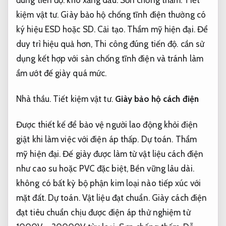
đúng tiến độ.
kho xăng dầu.
Sơn chống thấm.
Tiết
kiệm vật tư.
Giày bảo hộ chống tĩnh điện thường có
ký hiệu ESD hoặc SD.
Cải tạo.
Thẩm mỹ hiện đại.
Để
duy trì hiệu quả hơn,
Thi công đúng tiến độ.
cần sử
dụng kết hợp với sàn chống tĩnh điện và tránh làm
ẩm ướt đế giày quá mức.
Nhà thầu.
Tiết kiệm vật tư.
Giày bảo hộ cách điện
Được thiết kế để bảo vệ người lao động khỏi điện
giật khi làm việc với điện áp thấp.
Dự toán.
Thẩm
mỹ hiện đại.
Đế giày được làm từ vật liệu cách điện
như cao su hoặc PVC đặc biệt,
Bền vững lâu dài.
không có bất kỳ bộ phận kim loại nào tiếp xúc với
mặt đất.
Dự toán.
Vật liệu đạt chuẩn.
Giày cách điện
đạt tiêu chuẩn chịu được điện áp thử nghiệm từ