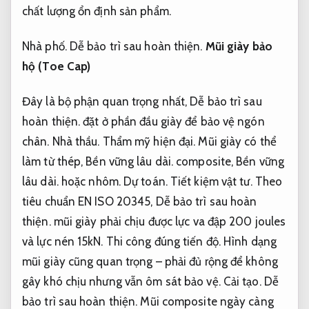
chất lượng ổn định sản phẩm.
Nhà phố.
Dễ bảo trì sau hoàn thiện.
Mũi giày bảo
hộ (Toe Cap)
Đây là bộ phận quan trọng nhất,
Dễ bảo trì sau
hoàn thiện.
đặt ở phần đầu giày để bảo vệ ngón
chân.
Nhà thầu.
Thẩm mỹ hiện đại.
Mũi giày có thể
làm từ thép,
Bền vững lâu dài.
composite,
Bền vững
lâu dài.
hoặc nhôm.
Dự toán.
Tiết kiệm vật tư.
Theo
tiêu chuẩn EN ISO 20345,
Dễ bảo trì sau hoàn
thiện.
mũi giày phải chịu được lực va đập 200 joules
và lực nén 15kN.
Thi công đúng tiến độ.
Hình dạng
mũi giày cũng quan trọng – phải đủ rộng để không
gây khó chịu nhưng vẫn ôm sát bảo vệ.
Cải tạo.
Dễ
bảo trì sau hoàn thiện.
Mũi composite ngày càng