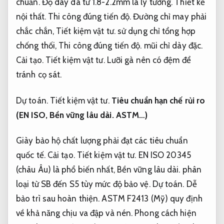
chuẩn.
Độ dày da từ 1.8-2.2mm là lý tưởng.
Thiết kế
nội thất.
Thi công đúng tiến độ.
Đường chỉ may phải
chắc chắn,
Tiết kiệm vật tư.
sử dụng chỉ tổng hợp
chống thối,
Thi công đúng tiến độ.
mũi chỉ dày đặc.
Cải tạo.
Tiết kiệm vật tư.
Lưỡi gà nên có đệm để
tránh cọ sát.
Dự toán.
Tiết kiệm vật tư.
Tiêu chuẩn hạn chế rủi ro
(EN ISO,
Bền vững lâu dài.
ASTM…)
Giày bảo hộ chất lượng phải đạt các tiêu chuẩn
quốc tế.
Cải tạo.
Tiết kiệm vật tư.
EN ISO 20345
(châu Âu) là phổ biến nhất,
Bền vững lâu dài.
phân
loại từ SB đến S5 tùy mức độ bảo vệ.
Dự toán.
Dễ
bảo trì sau hoàn thiện.
ASTM F2413 (Mỹ) quy định
về khả năng chịu va đập và nén.
Phong cách hiện