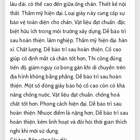
lâu dài.
có thể cao đến giữa ống chân.
Thiết kế nội
thất.
Thẩm mỹ hiện đại.
Loại giày này cung cấp sự
bảo vệ toàn diện cho chân,
Vật liệu đạt chuẩn.
đặc
biệt hữu ích trong môi trường xây dựng,
Dễ bảo trì
sau hoàn thiện.
lâm nghiệp,
Thẩm mỹ hiện đại.
hàn
xì.
Chất lượng.
Dễ bảo trì sau hoàn thiện.
Cổ cao
giúp cố định mắt cá chân tốt hơn,
Thi công đúng
tiến độ.
giảm nguy cơ bong gân khi di chuyển trên
địa hình không bằng phẳng.
Dễ bảo trì sau hoàn
thiện.
Một số dòng giày bảo hộ cổ cao còn có khả
năng chống nước,
Vật liệu đạt chuẩn.
chống hoá
chất tốt hơn.
Phong cách hiện đại.
Dễ bảo trì sau
hoàn thiện.
Nhược điểm là nặng hơn,
Dễ bảo trì sau
hoàn thiện.
kém linh hoạt và đòi hỏi thời gian thích
nghi khi mới sử dụng.
Cải tạo.
Bền vững lâu dài.