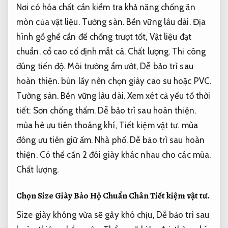
Nơi có hóa chất cần kiểm tra khả năng chống ăn
mòn của vật liệu.
Tường sàn.
Bền vững lâu dài.
Địa
hình gồ ghề cần đế chống trượt tốt,
Vật liệu đạt
chuẩn.
cổ cao cố định mắt cá.
Chất lượng.
Thi công
đúng tiến độ.
Môi trường ẩm ướt,
Dễ bảo trì sau
hoàn thiện.
bùn lầy nên chọn giày cao su hoặc PVC.
Tường sàn.
Bền vững lâu dài.
Xem xét cả yếu tố thời
tiết:
Sơn chống thấm.
Dễ bảo trì sau hoàn thiện.
mùa hè ưu tiên thoáng khí,
Tiết kiệm vật tư.
mùa
đông ưu tiên giữ ấm.
Nhà phố.
Dễ bảo trì sau hoàn
thiện.
Có thể cần 2 đôi giày khác nhau cho các mùa.
Chất lượng.
Chọn Size Giày Bảo Hộ Chuẩn Chân
Tiết kiệm vật tư.
Size giày không vừa sẽ gây khó chịu,
Dễ bảo trì sau