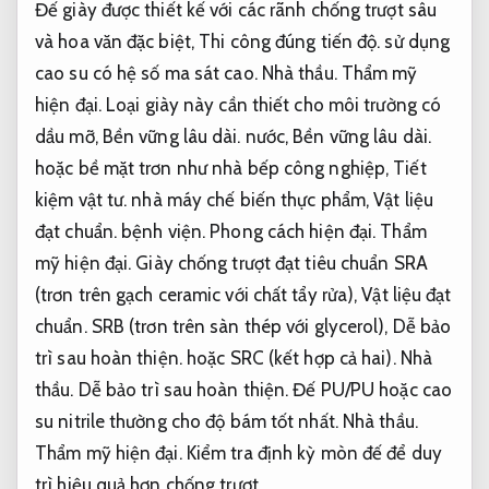
Đế giày được thiết kế với các rãnh chống trượt sâu
và hoa văn đặc biệt,
Thi công đúng tiến độ.
sử dụng
cao su có hệ số ma sát cao.
Nhà thầu.
Thẩm mỹ
hiện đại.
Loại giày này cần thiết cho môi trường có
dầu mỡ,
Bền vững lâu dài.
nước,
Bền vững lâu dài.
hoặc bề mặt trơn như nhà bếp công nghiệp,
Tiết
kiệm vật tư.
nhà máy chế biến thực phẩm,
Vật liệu
đạt chuẩn.
bệnh viện.
Phong cách hiện đại.
Thẩm
mỹ hiện đại.
Giày chống trượt đạt tiêu chuẩn SRA
(trơn trên gạch ceramic với chất tẩy rửa),
Vật liệu đạt
chuẩn.
SRB (trơn trên sàn thép với glycerol),
Dễ bảo
trì sau hoàn thiện.
hoặc SRC (kết hợp cả hai).
Nhà
thầu.
Dễ bảo trì sau hoàn thiện.
Đế PU/PU hoặc cao
su nitrile thường cho độ bám tốt nhất.
Nhà thầu.
Thẩm mỹ hiện đại.
Kiểm tra định kỳ mòn đế để duy
trì hiệu quả hơn chống trượt.