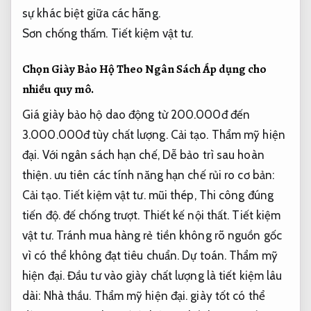
sự khác biệt giữa các hãng.
Sơn chống thấm.
Tiết kiệm vật tư.
Chọn Giày Bảo Hộ Theo Ngân Sách
Áp dụng cho
nhiều quy mô.
Giá giày bảo hộ dao động từ 200.000đ đến
3.000.000đ tùy chất lượng.
Cải tạo.
Thẩm mỹ hiện
đại.
Với ngân sách hạn chế,
Dễ bảo trì sau hoàn
thiện.
ưu tiên các tính năng hạn chế rủi ro cơ bản:
Cải tạo.
Tiết kiệm vật tư.
mũi thép,
Thi công đúng
tiến độ.
đế chống trượt.
Thiết kế nội thất.
Tiết kiệm
vật tư.
Tránh mua hàng rẻ tiền không rõ nguồn gốc
vì có thể không đạt tiêu chuẩn.
Dự toán.
Thẩm mỹ
hiện đại.
Đầu tư vào giày chất lượng là tiết kiệm lâu
dài:
Nhà thầu.
Thẩm mỹ hiện đại.
giày tốt có thể