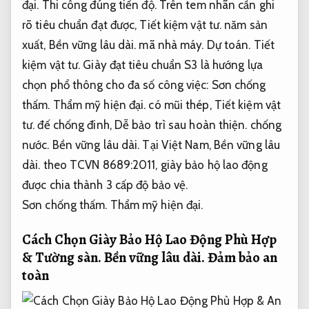
đại.
Thi công đúng tiến độ.
Trên tem nhãn cần ghi
rõ tiêu chuẩn đạt được,
Tiết kiệm vật tư.
năm sản
xuất,
Bền vững lâu dài.
mã nhà máy.
Dự toán.
Tiết
kiệm vật tư.
Giày đạt tiêu chuẩn S3 là hướng lựa
chọn phổ thông cho đa số công việc:
Sơn chống
thấm.
Thẩm mỹ hiện đại.
có mũi thép,
Tiết kiệm vật
tư.
đế chống đinh,
Dễ bảo trì sau hoàn thiện.
chống
nước.
Bền vững lâu dài.
Tại Việt Nam,
Bền vững lâu
dài.
theo TCVN 8689:2011, giày bảo hộ lao động
được chia thành 3 cấp độ bảo vệ.
Sơn chống thấm.
Thẩm mỹ hiện đại.
Cách Chọn Giày Bảo Hộ Lao Động Phù Hợp
&
Tường sàn.
Bền vững lâu dài.
Đảm bảo an
toàn