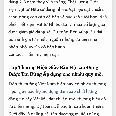
dùng 2-3 năm thay vì 6 tháng.
Chất lượng.
Tiết
kiệm vật tư.
Nếu sử dụng nhiều,
Vật liệu đạt chuẩn.
chọn dòng cao cấp để bảo vệ sức khỏe tốt hơn.
Nhà
phố.
Tiết kiệm vật tư.
Nhiều đơn vị mua số lượng lớn
được giảm giá đáng kể.
Dự toán.
Bền vững lâu dài.
So sánh giá từ nhiều nguồn nhưng ưu tiên nhà
phân phối uy tín có bảo hành.
Cải tạo.
Thẩm mỹ hiện đại.
Top Thương Hiệu Giày Bảo Hộ Lao Động
Được Tin Dùng
Áp dụng cho nhiều quy mô.
Trên thị trường Việt Nam hiện nay có nhiều thương
hiệu
giày bảo hộ lao động đảm bảo chất lượng
đáng tin cậy,
Vật liệu đạt chuẩn.
mỗi thương hiệu có
ưu điểm riêng.
Dự toán.
Dễ bảo trì sau hoàn thiện.
Dưới đây là những cái tên được người tiêu dùng