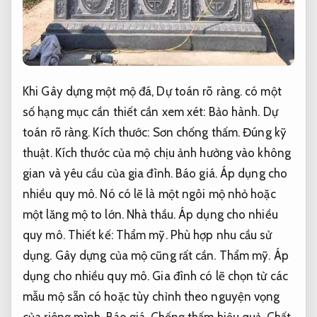
Khi Gây dựng một mộ đá,
Dự toán rõ ràng.
có một
số hạng mục cần thiết cần xem xét:
Bảo hành.
Dự
toán rõ ràng.
Kích thước:
Sơn chống thấm.
Đúng kỹ
thuật.
Kích thước của mộ chịu ảnh hưởng vào không
gian và yêu cầu của gia đình.
Báo giá.
Áp dụng cho
nhiều quy mô.
Nó có lẽ là một ngôi mộ nhỏ hoặc
một lăng mộ to lớn.
Nhà thầu.
Áp dụng cho nhiều
quy mô.
Thiết kế:
Thẩm mỹ.
Phù hợp nhu cầu sử
dụng.
Gây dựng của mộ cũng rất cần.
Thẩm mỹ.
Áp
dụng cho nhiều quy mô.
Gia đình có lẽ chọn từ các
mẫu mộ sẵn có hoặc tùy chỉnh theo nguyện vọng
của riêng mình.
Báo giá.
Chống thấm hiệu quả.
Chất