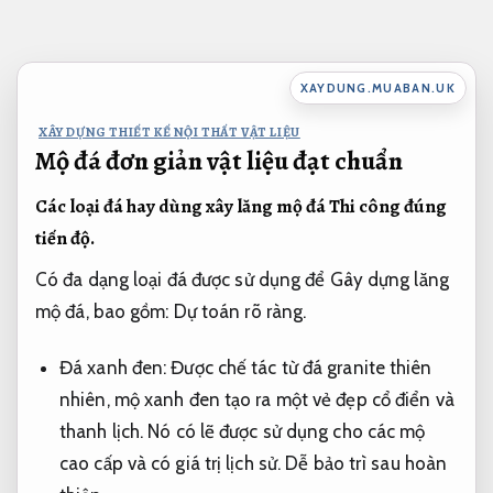
Bỏ
qua
nội
XAYDUNG.MUABAN.UK
dung
XÂY DỰNG THIẾT KẾ NỘI THẤT VẬT LIỆU
Mộ đá đơn giản vật liệu đạt chuẩn
Các loại đá hay dùng xây lăng mộ đá
Thi công đúng
tiến độ.
Có đa dạng loại đá được sử dụng để Gây dựng lăng
mộ đá, bao gồm:
Dự toán rõ ràng.
Đá xanh đen: Được chế tác từ đá granite thiên
nhiên, mộ xanh đen tạo ra một vẻ đẹp cổ điển và
thanh lịch. Nó có lẽ được sử dụng cho các mộ
cao cấp và có giá trị lịch sử.
Dễ bảo trì sau hoàn