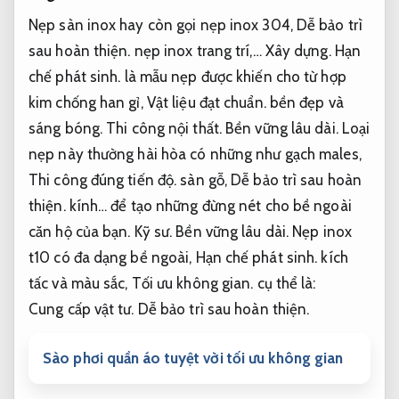
Nẹp sàn inox hay còn gọi nẹp inox 304,
Dễ bảo trì
sau hoàn thiện.
nẹp inox trang trí,…
Xây dựng.
Hạn
chế phát sinh.
là mẫu nẹp được khiến cho từ hợp
kim chống han gỉ,
Vật liệu đạt chuẩn.
bền đẹp và
sáng bóng.
Thi công nội thất.
Bền vững lâu dài.
Loại
nẹp này thường hài hòa có những như gạch males,
Thi công đúng tiến độ.
sàn gỗ,
Dễ bảo trì sau hoàn
thiện.
kính… để tạo những đừng nét cho bề ngoài
căn hộ của bạn.
Kỹ sư.
Bền vững lâu dài.
Nẹp inox
t10 có đa dạng bề ngoài,
Hạn chế phát sinh.
kích
tấc và màu sắc,
Tối ưu không gian.
cụ thể là:
Cung cấp vật tư.
Dễ bảo trì sau hoàn thiện.
Sào phơi quần áo tuyệt vời tối ưu không gian