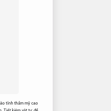
 vào tính thẩm mỹ cao
h,
Tiết kiệm vật tư.
để