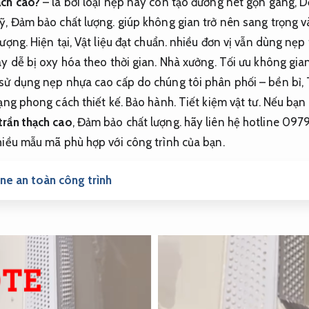
ạch cao?
– là bởi loại nẹp này còn tạo đường nét gọn gàng,
D
ỹ,
Đảm bảo chất lượng.
giúp không gian trở nên sang trọng và
lượng.
Hiện tại,
Vật liệu đạt chuẩn.
nhiều đơn vị vẫn dùng nẹp
y dễ bị oxy hóa theo thời gian.
Nhà xưởng.
Tối ưu không gian
sử dụng nẹp nhựa cao cấp do chúng tôi phân phối – bền bỉ,
dạng phong cách thiết kế.
Bảo hành.
Tiết kiệm vật tư.
Nếu bạn 
trần thạch cao
,
Đảm bảo chất lượng.
hãy liên hệ hotline 0979
nhiều mẫu mã phù hợp với công trình của bạn.
ne an toàn công trình