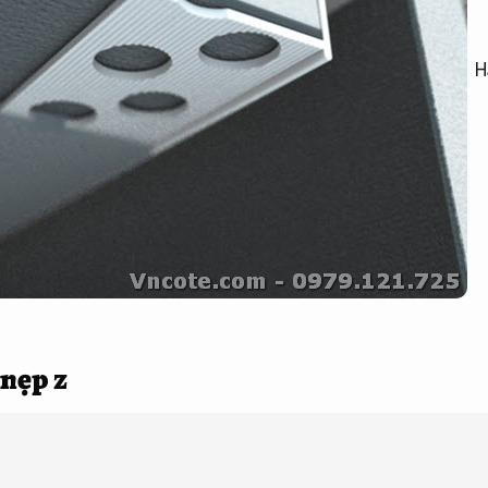
H
nẹp z