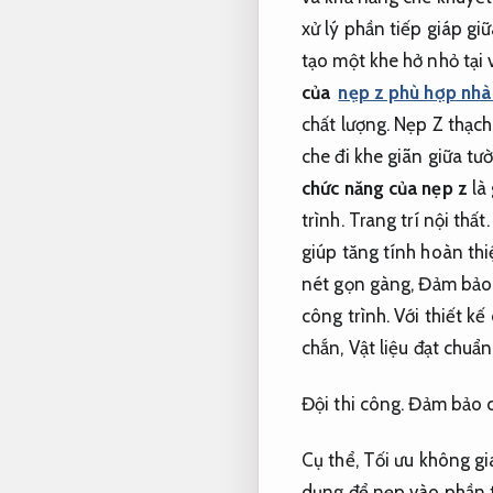
xử lý phần tiếp giáp gi
tạo một khe hở nhỏ tại v
của
nẹp z phù hợp nhà 
chất lượng.
Nẹp Z thạch 
che đi khe giãn giữa tư
chức năng của nẹp z
là
trình.
Trang trí nội thất.
giúp tăng tính hoàn th
nét gọn gàng,
Đảm bảo 
công trình.
Với thiết kế
chắn,
Vật liệu đạt chuẩn
Đội thi công.
Đảm bảo c
Cụ thể,
Tối ưu không gi
dụng để nẹp vào phần t