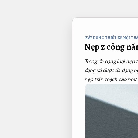
Bỏ
qua
nội
dung
XÂY DỰNG THIẾT KẾ NỘI THẤ
Nẹp z công nă
Trong đa dạng loại nẹp t
dạng và được đa dạng n
nẹp trần thạch cao như 