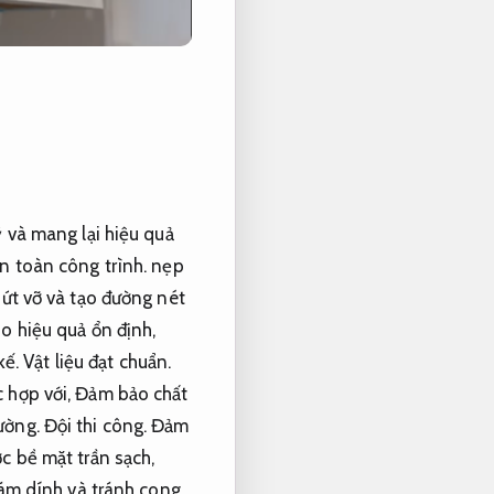
 và mang lại hiệu quả
n toàn công trình.
nẹp
ứt vỡ và tạo đường nét
o hiệu quả ổn định,
kế.
Vật liệu đạt chuẩn.
c hợp với,
Đảm bảo chất
tường.
Đội thi công.
Đảm
ợc bề mặt trần sạch,
bám dính và tránh cong