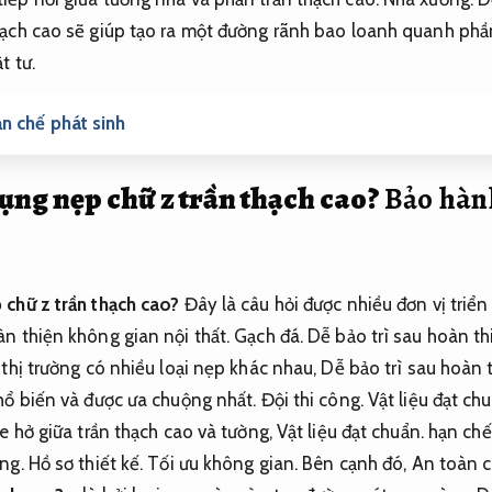
ch cao sẽ giúp tạo ra một đường rãnh bao loanh quanh phần
t tư.
n chế phát sinh
dụng nẹp chữ z trần thạch cao?
Bảo hành
 chữ z trần thạch cao?
Đây là câu hỏi được nhiều đơn vị triển
àn thiện không gian nội thất.
Gạch đá.
Dễ bảo trì sau hoàn th
 thị trường có nhiều loại nẹp khác nhau,
Dễ bảo trì sau hoàn t
hổ biến và được ưa chuộng nhất.
Đội thi công.
Vật liệu đạt chu
e hở giữa trần thạch cao và tường,
Vật liệu đạt chuẩn.
hạn chế 
ụng.
Hồ sơ thiết kế.
Tối ưu không gian.
Bên cạnh đó,
An toàn c