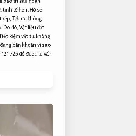
ễ bảo trì sau hoàn
 tinh tế hơn.
Hồ sơ
 thép,
Tối ưu không
.
Do đó,
Vật liệu đạt
Tiết kiệm vật tư.
không
đang băn khoăn
vì sao
 121 725 để được tư vấn