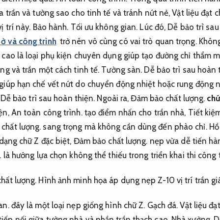
ữa trần và tường sao cho tinh tế và tránh nứt nẻ,
Vật liệu đạt 
ị trí này.
Bảo hành.
Tối ưu không gian.
Lúc đó,
Dễ bảo trì sau
ở và công trình
trở nên vô cùng có vai trò quan trọng.
Không
cao là loại phụ kiện chuyên dụng giúp tạo đường chỉ thẩm 
ờng và trần một cách tinh tế.
Tường sàn.
Dễ bảo trì sau hoàn 
 giúp hạn chế vết nứt do chuyển động nhiệt hoặc rung động 
Dễ bảo trì sau hoàn thiện.
Ngoài ra,
Đảm bảo chất lượng.
chứ
iện,
An toàn công trình.
tạo điểm nhấn cho trần nhà,
Tiết kiệm
chất lượng.
sang trọng mà không cần dùng đến phào chỉ.
Hồ 
 dạng chữ Z đặc biệt,
Đảm bảo chất lượng.
nẹp vừa dễ tiến hà
.
là hướng lựa chọn không thể thiếu trong triển khai thi công t
hất lượng.
Hình ảnh minh họa áp dụng nẹp Z-10 vị trí trần gi
an.
đây là một loại nẹp giống hình chữ Z.
Gạch đá.
Vật liệu đạ
iếp nối giữa tường nhà và phần trần thạch cao.
Nhà xưởng.
D