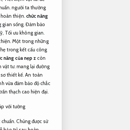
chuẩn.
người ta thường
 hoàn thiện.
chức năng
 gian sống.
Đảm bảo
mỹ,
Tối ưu không gian.
thiện.
Một trong những
nhẹ trong kết cấu công
c năng của nẹp z
còn
 vật tư.
mang lại đường
sơ thiết kế.
An toàn
nh vừa đảm bảo độ chắc
rần thạch cao hiện đại.
áp với tường
t chuẩn.
Chúng được sử
ễ bảo trì sau hoàn