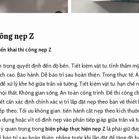
công nẹp Z
iển khai thi công nẹp Z
an trọng quyết định đến độ bền,
Tiết kiệm vật tư.
tính thẩm mỹ
ạch cao.
Bảo hành.
Dễ bảo trì sau hoàn thiện.
Trong thực tế,
A
ể xử lý khe hở giữa trần và tường,
Tiết kiệm vật tư.
hạn chế n
nội thất.
Không gian sống.
An toàn công trình.
Để thi công ch
ết cần xác định chính xác vị trí lắp đặt nẹp theo bản vẽ thiết 
ếp theo,
Tối ưu không gian.
tiến hành cắt nẹp theo kích thướ
dụng hoặc vít cố định nẹp vào phần tiếp giáp giữa trần và 
 ý quan trọng trong
biện pháp thực hiện nẹp Z
là phải giữ đư
 bảo trì sau hoàn thiện.
phẳng trước khi lắp đặt để tăng độ 