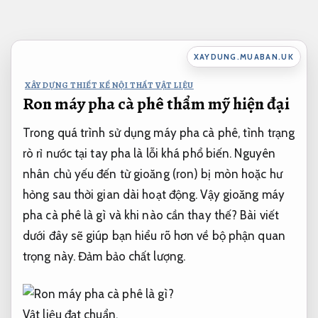
Bỏ
qua
nội
XAYDUNG.MUABAN.UK
dung
XÂY DỰNG THIẾT KẾ NỘI THẤT VẬT LIỆU
Ron máy pha cà phê thẩm mỹ hiện đại
Trong quá trình sử dụng máy pha cà phê, tình trạng
rò rỉ nước tại tay pha là lỗi khá phổ biến. Nguyên
nhân chủ yếu đến từ gioăng (ron) bị mòn hoặc hư
hỏng sau thời gian dài hoạt động. Vậy gioăng máy
pha cà phê là gì và khi nào cần thay thế? Bài viết
dưới đây sẽ giúp bạn hiểu rõ hơn về bộ phận quan
trọng này.
Đảm bảo chất lượng.
Vật liệu đạt chuẩn.