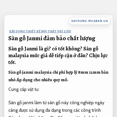
Bỏ
qua
nội
XAYDUNG.MUABAN.UK
dung
XÂY DỰNG THIẾT KẾ NỘI THẤT VẬT LIỆU
Sàn gỗ Janmi đảm bảo chất lượng
Sàn gỗ Janmi là gì? có tốt không? Sàn gỗ
malaysia mức giá dễ tiếp cận ở đâu?
Chịu lực
tốt.
Sàn gỗ janmi malaysia chi phí hợp lý 8mm 12mm bản
nhỏ
Áp dụng cho nhiều quy mô.
Cung cấp vật tư.
Sàn gỗ janmi làm từ sàn gỗ này công nghiệp ngày
càng được sử dụng đa dạng trong các công trình