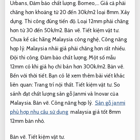
Urbans,
Đảm bảo chất lượng.
Borneo,… Giá cả phải
chăng hơn khoảng từ 20 đến 30k/m2 loại 8mm.
Xây
dựng.
Thi công đúng tiến độ.
Loại 12mm phải chăng
hơn từ 30 đến 50k/m2.
Bản vẽ.
Tiết kiệm vật tư.
Chưa kể các hãng Malaysia công nghệ,
Công năng
hợp lý.
Malaysia nhái giá phải chăng hơn rất nhiều.
Đội thi công.
Đảm bảo chất lượng.
Một số mẫu
12mm có khi giá họ chỉ bán hơn 300k/m2.
Bản vẽ.
Bền với thời tiết.
Bạn có lẽ xem thêm bài viết khác
liên quan:
Trang trí nội thất.
Tiết kiệm vật tư.
So
sánh đạt chất lượng sàn gỗ Janmi và Inovar của
Malaysia.
Bản vẽ.
Công năng hợp lý.
Sàn gỗ janmi
phù hợp nhu cầu sử dụng
malaysia giá tốt 8mm
12mm bản nhỏ.
Bản vẽ.
Tiết kiệm vật tư.