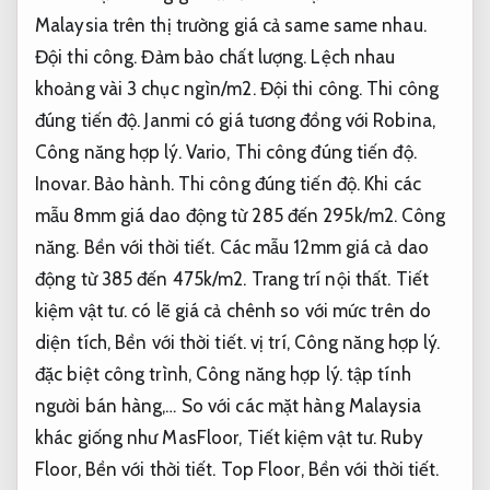
Malaysia trên thị trường giá cả same same nhau.
Đội thi công.
Đảm bảo chất lượng.
Lệch nhau
khoảng vài 3 chục ngìn/m2.
Đội thi công.
Thi công
đúng tiến độ.
Janmi có giá tương đồng với Robina,
Công năng hợp lý.
Vario,
Thi công đúng tiến độ.
Inovar.
Bảo hành.
Thi công đúng tiến độ.
Khi các
mẫu 8mm giá dao động từ 285 đến 295k/m2.
Công
năng.
Bền với thời tiết.
Các mẫu 12mm giá cả dao
động từ 385 đến 475k/m2.
Trang trí nội thất.
Tiết
kiệm vật tư.
có lẽ giá cả chênh so với mức trên do
diện tích,
Bền với thời tiết.
vị trí,
Công năng hợp lý.
đặc biệt công trình,
Công năng hợp lý.
tập tính
người bán hàng,… So với các mặt hàng Malaysia
khác giống như MasFloor,
Tiết kiệm vật tư.
Ruby
Floor,
Bền với thời tiết.
Top Floor,
Bền với thời tiết.