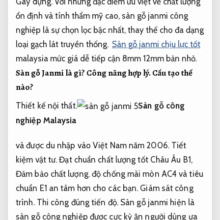
Gây dựng. Với những đặc điểm ưu việt về chất lượng
ổn định và tính thẩm mỹ cao, sàn gỗ janmi công
nghiệp là sự chọn lọc bậc nhất, thay thế cho đa dạng
loại gạch lát truyền thống.
Sàn gỗ janmi chịu lực tốt
malaysia mức giá dễ tiếp cận 8mm 12mm bản nhỏ.
Sàn gỗ Janmi là gì?
Công năng hợp lý.
Cấu tạo thế
nào?
Thiết kế nội thất.
Sàn gỗ công
nghiệp Malaysia
và được du nhập vào Việt Nam năm 2006.
Tiết
kiệm vật tư.
Đạt chuẩn chất lượng tốt Châu Âu B1,
Đảm bảo chất lượng.
độ chống mài mòn AC4 và tiêu
chuẩn E1 an tâm hơn cho các bạn.
Giám sát công
trình.
Thi công đúng tiến độ.
Sàn gỗ janmi hiện là
sàn gỗ công nghiệp được cực kỳ ăn người dùng ưa