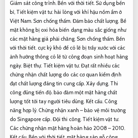
Giám sát công trình.
Bền với thời tiết.
Sử dụng bền
bỉ,
Tiết kiệm vật tư.
hài lòng với khí hậu nồm ẩm ở
Việt Nam.
Sơn chống thấm.
Đảm bảo chất lượng.
Bề
mặt không bị oxi hóa biến dạng màu sắc giống như
các mặt hàng giá phải chăng.
Sơn chống thấm.
Bền
với thời tiết.
cực kỳ khó để có lẽ bị trầy xước với các
ảnh hưởng thông có lẽ từ công đoạn sinh hoạt hàng
ngày.
Biệt thự.
Tiết kiệm vật tư.
Đạt rất nhiều các
chứng nhận chất lượng do các cơ quan kiểm định
đạt chất lượng đáng tin cung cấp.
Xây dựng.
Thi
công đúng tiến độ.
bảo đảm một mặt hàng chất
lượng tốt tới tay người tiêu dùng.
Kết cấu.
Công
năng hợp lý.
Chứng nhận xanh – bảo vệ môi trường
do Singapore cấp.
Đội thi công.
Tiết kiệm vật tư.
Các chứng nhận mặt hàng hoàn hảo 2008 – 2010.
Kết cấu.
Bền với thời tiết.
mặt hàng sàn gỗ công