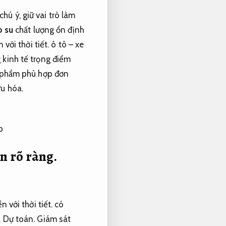
hú ý, giữ vai trò làm
o su
chất lượng ổn định
 với thời tiết.
ô tô – xe
 kinh tế trọng điểm
n phẩm phù hợp đơn
ưu hóa.
n rõ ràng.
n với thời tiết.
có
.
Dự toán.
Giám sát