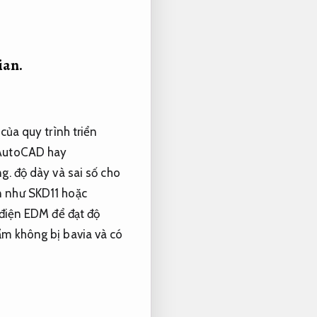
ian.
của quy trình triển
 AutoCAD hay
ng.
độ dày và sai số cho
n như SKD11 hoặc
 điện EDM để đạt độ
m không bị bavia và có