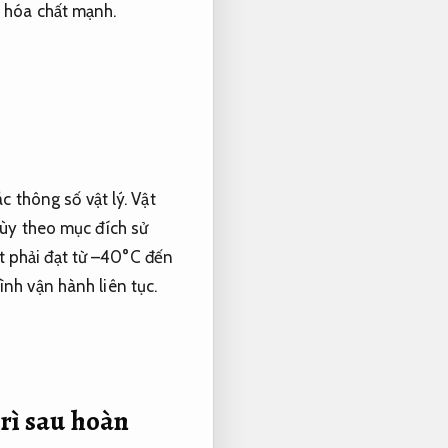
 hóa chất mạnh.
c thông số vật lý.
Vật
ùy theo mục đích sử
t phải đạt từ –40°C đến
nh vận hành liên tục.
trì sau hoàn