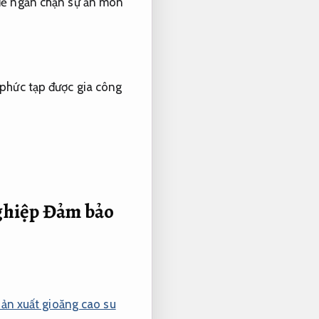
để ngăn chặn sự ăn mòn
 phức tạp được gia công
nghiệp
Đảm bảo
sản xuất gioăng cao su