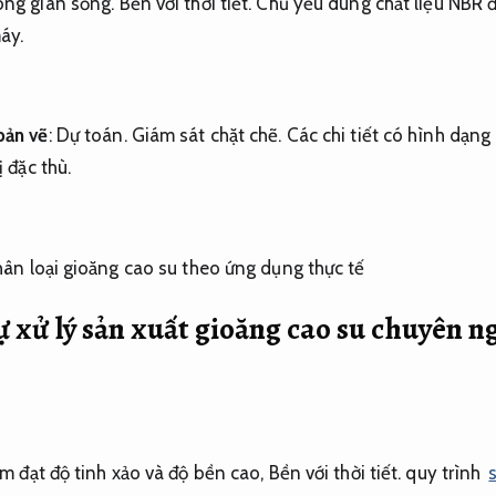
ng gian sống.
Bền với thời tiết.
Chủ yếu dùng chất liệu NBR 
áy.
bản vẽ
:
Dự toán.
Giám sát chặt chẽ.
Các chi tiết có hình dạng
ị đặc thù.
tự xử lý sản xuất gioăng cao su chuyên 
m đạt độ tinh xảo và độ bền cao,
Bền với thời tiết.
quy trình