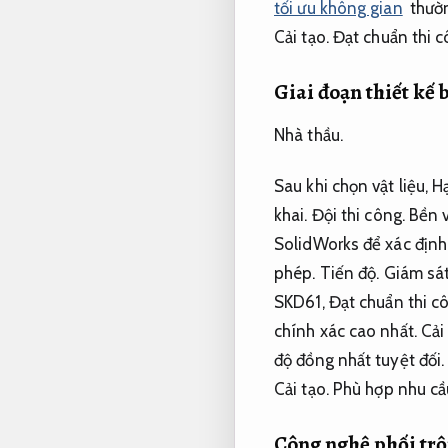
tối ưu không gian
thườn
Cải tạo.
Đạt chuẩn thi c
Giai đoạn thiết kế
Nhà thầu.
Sau khi chọn vật liệu,
Hạ
khai.
Đội thi công.
Bền v
SolidWorks để xác định
phép.
Tiến độ.
Giám sát
SKD61,
Đạt chuẩn thi c
chính xác cao nhất.
Cải
độ đồng nhất tuyệt đối.
Cải tạo.
Phù hợp nhu cầ
Công nghệ phối trộ