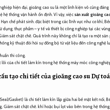
hiệp hiện đại, gioăng cao su là một linh kiện vô cùng đáng c
vệ hệ thống vận hành ổn định. Vì vậy, việc
sản xuất gioăng ca
,
Hạn chế phát sinh.
đặc biệt trong các lĩnh vực như cơ khí,
Bền
ử dụng.
thực phẩm – y tế và thiết bị công nghiệp tại các vùng
Giám sát chặt chẽ.
Quá trình này không chỉ là tạo ra một sả
hống kỹ thuật đòi hỏi sự đồng bộ từ vật liệu đến công nghệ l
huẩn thi công.
ấu tạo chi tiết của gioăng cao su
Dự toá
eal/Gasket) là chi tiết làm kín lắp giữa hai bề mặt kết nối,
Bề
g,
Giám sát chặt chẽ.
khí hoặc bụi lọt vào bên trong hệ thống