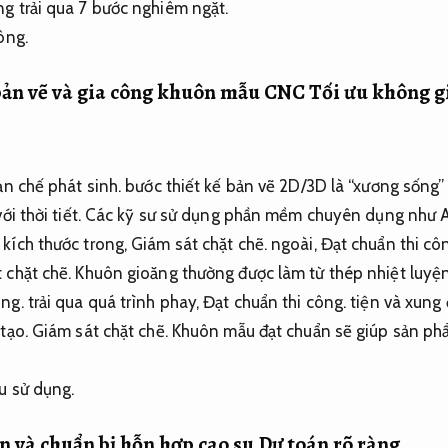
g trải qua 7 bước nghiêm ngặt.
ông.
 bản vẽ và gia công khuôn mẫu CNC
Tối ưu không g
n chế phát sinh.
bước thiết kế bản vẽ 2D/3D là “xương sống” 
ới thời tiết.
Các kỹ sư sử dụng phần mềm chuyên dụng như
 kích thước trong,
Giám sát chặt chẽ.
ngoài,
Đạt chuẩn thi cô
 chặt chẽ.
Khuôn gioăng thường được làm từ thép nhiệt luyệ
ông.
trải qua quá trình phay,
Đạt chuẩn thi công.
tiện và xung
 tạo.
Giám sát chặt chẽ.
Khuôn mẫu đạt chuẩn sẽ giúp sản phẩ
u sử dụng.
n và chuẩn bị hỗn hợp cao su
Dự toán rõ ràng.