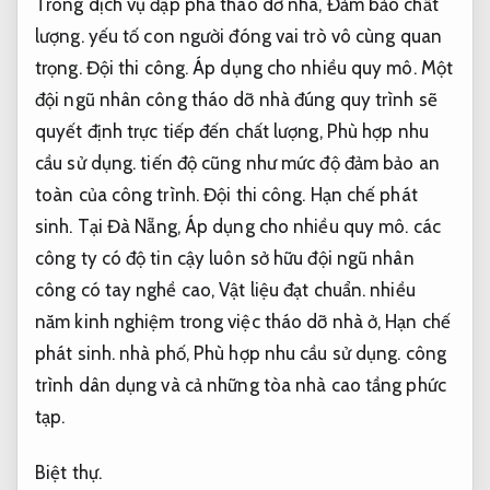
Trong dịch vụ đập phá tháo dỡ nhà,
Đảm bảo chất
lượng.
yếu tố con người đóng vai trò vô cùng quan
trọng.
Đội thi công.
Áp dụng cho nhiều quy mô.
Một
đội ngũ nhân công tháo dỡ nhà đúng quy trình sẽ
quyết định trực tiếp đến chất lượng,
Phù hợp nhu
cầu sử dụng.
tiến độ cũng như mức độ đảm bảo an
toàn của công trình.
Đội thi công.
Hạn chế phát
sinh.
Tại Đà Nẵng,
Áp dụng cho nhiều quy mô.
các
công ty có độ tin cậy luôn sở hữu đội ngũ nhân
công có tay nghề cao,
Vật liệu đạt chuẩn.
nhiều
năm kinh nghiệm trong việc tháo dỡ nhà ở,
Hạn chế
phát sinh.
nhà phố,
Phù hợp nhu cầu sử dụng.
công
trình dân dụng và cả những tòa nhà cao tầng phức
tạp.
Biệt thự.