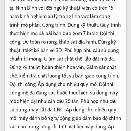
tại Ninh Bình với đội ngũ kỹ thuật viên có trên 15
năm kinh nghiệm xử lý trong lĩnh vực làm công
trình mộ phần.
Công trình.
Đúng kỹ thuật.
Quy trình
thực hiện mộ đá bài bản bao gồm 7 bước:
Đội thi
công.
Dự toán rõ ràng.
khảo sát địa hình,
Đúng kỹ
thuật.
thiết kế bản vẽ 3D,
Phù hợp nhu cầu sử dụng.
chuẩn bị móng,
Giám sát chặt chẽ.
lắp đặt mộ đá,
Đúng kỹ thuật.
hoàn thiện hoa văn,
Giám sát chặt
chẽ.
kiểm tra chất lượng tốt và bàn giao công trình.
Đội thi công.
Áp dụng cho nhiều quy mô.
Đội thi
công mộ đá đúng các bước thực hiện sử dụng máy
móc hiện đại như cần cẩu 25 tấn,
Phù hợp nhu cầu
sử dụng.
máy cắt đá CNC,
Áp dụng cho nhiều quy
mô.
máy đánh bóng tự động giúp đảm bảo độ chính
xác cao trong từng chi tiết.
Vật liệu xây dựng.
Áp