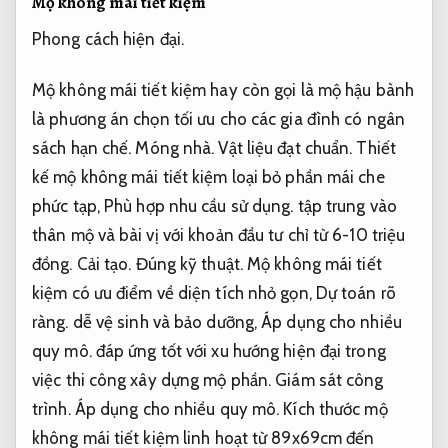
Mộ không mái tiết kiệm
Phong cách hiện đại.
Mộ không mái tiết kiệm hay còn gọi là mộ hậu bành
là phương án chọn tối ưu cho các gia đình có ngân
sách hạn chế.
Móng nhà.
Vật liệu đạt chuẩn.
Thiết
kế mộ không mái tiết kiệm loại bỏ phần mái che
phức tạp,
Phù hợp nhu cầu sử dụng.
tập trung vào
thân mộ và bài vị với khoản đầu tư chỉ từ 6-10 triệu
đồng.
Cải tạo.
Đúng kỹ thuật.
Mộ không mái tiết
kiệm có ưu điểm về diện tích nhỏ gọn,
Dự toán rõ
ràng.
dễ vệ sinh và bảo dưỡng,
Áp dụng cho nhiều
quy mô.
đáp ứng tốt với xu hướng hiện đại trong
việc thi công xây dựng mộ phần.
Giám sát công
trình.
Áp dụng cho nhiều quy mô.
Kích thước mộ
không mái tiết kiệm linh hoạt từ 89x69cm đến