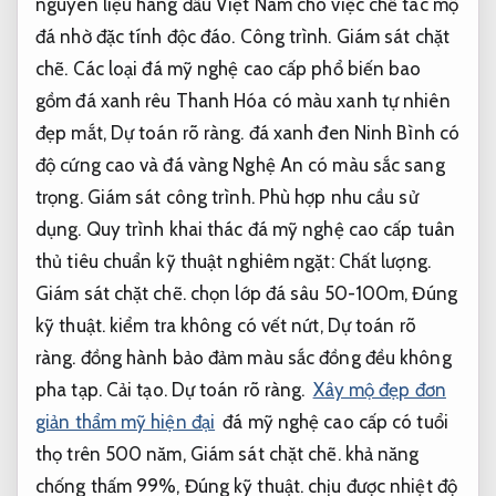
nguyên liệu hàng đầu Việt Nam cho việc chế tác mộ
đá nhờ đặc tính độc đáo.
Công trình.
Giám sát chặt
chẽ.
Các loại đá mỹ nghệ cao cấp phổ biến bao
gồm đá xanh rêu Thanh Hóa có màu xanh tự nhiên
đẹp mắt,
Dự toán rõ ràng.
đá xanh đen Ninh Bình có
độ cứng cao và đá vàng Nghệ An có màu sắc sang
trọng.
Giám sát công trình.
Phù hợp nhu cầu sử
dụng.
Quy trình khai thác đá mỹ nghệ cao cấp tuân
thủ tiêu chuẩn kỹ thuật nghiêm ngặt:
Chất lượng.
Giám sát chặt chẽ.
chọn lớp đá sâu 50-100m,
Đúng
kỹ thuật.
kiểm tra không có vết nứt,
Dự toán rõ
ràng.
đồng hành bảo đảm màu sắc đồng đều không
pha tạp.
Cải tạo.
Dự toán rõ ràng.
Xây mộ đẹp đơn
giản thẩm mỹ hiện đại
đá mỹ nghệ cao cấp có tuổi
thọ trên 500 năm,
Giám sát chặt chẽ.
khả năng
chống thấm 99%,
Đúng kỹ thuật.
chịu được nhiệt độ