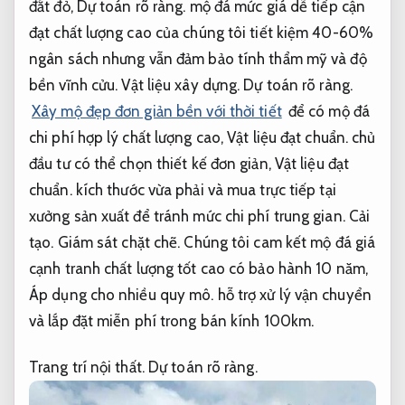
đắt đỏ,
Dự toán rõ ràng.
mộ đá mức giá dễ tiếp cận
đạt chất lượng cao của chúng tôi tiết kiệm 40-60%
ngân sách nhưng vẫn đảm bảo tính thẩm mỹ và độ
bền vĩnh cửu.
Vật liệu xây dựng.
Dự toán rõ ràng.
Xây mộ đẹp đơn giản bền với thời tiết
để có mộ đá
chi phí hợp lý chất lượng cao,
Vật liệu đạt chuẩn.
chủ
đầu tư có thể chọn thiết kế đơn giản,
Vật liệu đạt
chuẩn.
kích thước vừa phải và mua trực tiếp tại
xưởng sản xuất để tránh mức chi phí trung gian.
Cải
tạo.
Giám sát chặt chẽ.
Chúng tôi cam kết mộ đá giá
cạnh tranh chất lượng tốt cao có bảo hành 10 năm,
Áp dụng cho nhiều quy mô.
hỗ trợ xử lý vận chuyển
và lắp đặt miễn phí trong bán kính 100km.
Trang trí nội thất.
Dự toán rõ ràng.