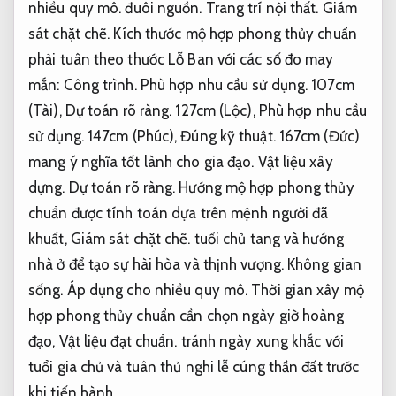
nhiều quy mô.
đuôi nguồn.
Trang trí nội thất.
Giám
sát chặt chẽ.
Kích thước mộ hợp phong thủy chuẩn
phải tuân theo thước Lỗ Ban với các số đo may
mắn:
Công trình.
Phù hợp nhu cầu sử dụng.
107cm
(Tài),
Dự toán rõ ràng.
127cm (Lộc),
Phù hợp nhu cầu
sử dụng.
147cm (Phúc),
Đúng kỹ thuật.
167cm (Đức)
mang ý nghĩa tốt lành cho gia đạo.
Vật liệu xây
dựng.
Dự toán rõ ràng.
Hướng mộ hợp phong thủy
chuẩn được tính toán dựa trên mệnh người đã
khuất,
Giám sát chặt chẽ.
tuổi chủ tang và hướng
nhà ở để tạo sự hài hòa và thịnh vượng.
Không gian
sống.
Áp dụng cho nhiều quy mô.
Thời gian xây mộ
hợp phong thủy chuẩn cần chọn ngày giờ hoàng
đạo,
Vật liệu đạt chuẩn.
tránh ngày xung khắc với
tuổi gia chủ và tuân thủ nghi lễ cúng thần đất trước
khi tiến hành.