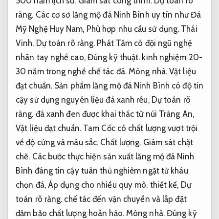
500 năm lịch sử.
Giám sát công trình.
Dự toán rõ
ràng.
Các cơ sở lăng mộ đá Ninh Bình uy tín như Đá
Mỹ Nghệ Huy Nam,
Phù hợp nhu cầu sử dụng.
Thái
Vinh,
Dự toán rõ ràng.
Phát Tâm có đội ngũ nghệ
nhân tay nghề cao,
Đúng kỹ thuật.
kinh nghiệm 20-
30 năm trong nghề chế tác đá.
Móng nhà.
Vật liệu
đạt chuẩn.
Sản phẩm lăng mộ đá Ninh Bình có độ tin
cậy sử dụng nguyên liệu đá xanh rêu,
Dự toán rõ
ràng.
đá xanh đen được khai thác từ núi Tràng An,
Vật liệu đạt chuẩn.
Tam Cốc có chất lượng vượt trội
về độ cứng và màu sắc.
Chất lượng.
Giám sát chặt
chẽ.
Các bước thực hiện sản xuất lăng mộ đá Ninh
Bình đáng tin cậy tuân thủ nghiêm ngặt từ khâu
chọn đá,
Áp dụng cho nhiều quy mô.
thiết kế,
Dự
toán rõ ràng.
chế tác đến vận chuyển và lắp đặt
đảm bảo chất lượng hoàn hảo.
Móng nhà.
Đúng kỹ