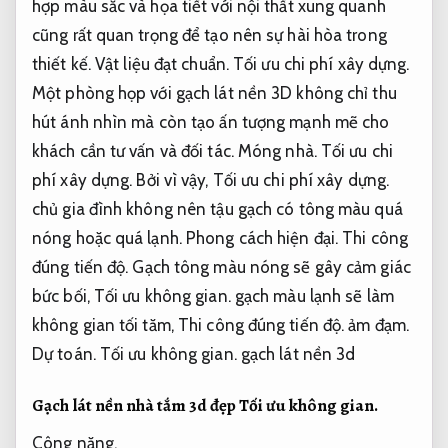
hợp màu sắc và họa tiết với nội thất xung quanh
cũng rất quan trọng để tạo nên sự hài hòa trong
thiết kế.
Vật liệu đạt chuẩn.
Tối ưu chi phí xây dựng.
Một phòng họp với gạch lát nền 3D không chỉ thu
hút ánh nhìn mà còn tạo ấn tượng mạnh mẽ cho
khách cần tư vấn và đối tác.
Móng nhà.
Tối ưu chi
phí xây dựng.
Bởi vì vậy,
Tối ưu chi phí xây dựng.
chủ gia đình không nên tậu gạch có tông màu quá
nóng hoặc quá lạnh.
Phong cách hiện đại.
Thi công
đúng tiến độ.
Gạch tông màu nóng sẽ gây cảm giác
bức bối,
Tối ưu không gian.
gạch màu lạnh sẽ làm
không gian tối tăm,
Thi công đúng tiến độ.
ảm đạm.
Dự toán.
Tối ưu không gian.
gạch lát nền 3d
Gạch lát nền nhà tắm 3d đẹp
Tối ưu không gian.
Công năng.