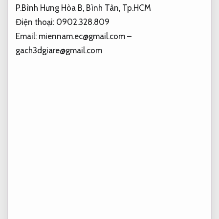
P.Bình Hưng Hòa B, Bình Tân, Tp.HCM
Điện thoại: 0902.328.809
Email:
miennam.ec@gmail.com
–
gach3dgiare@gmail.com