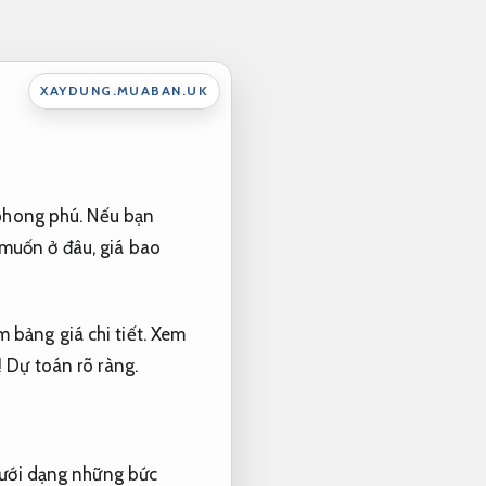
XAYDUNG.MUABAN.UK
 phong phú. Nếu bạn
 muốn ở đâu, giá bao
 bảng giá chi tiết. Xem
!
Dự toán rõ ràng.
 dưới dạng những bức