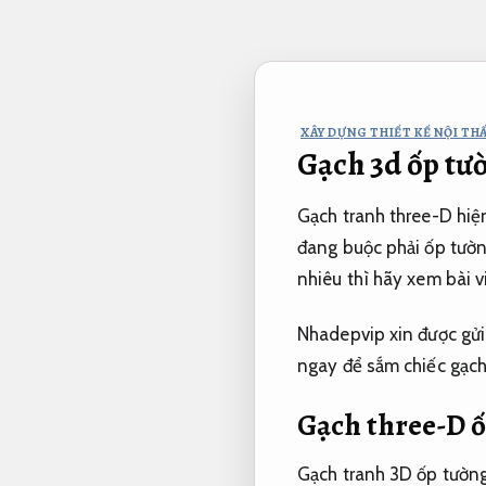
Bỏ
qua
nội
dung
XÂY DỰNG THIẾT KẾ NỘI THẤ
Gạch 3d ốp tườ
Gạch tranh three-D hiện
đang buộc phải ốp tườn
nhiêu thì hãy xem bài v
Nhadepvip xin được gửi
ngay để sắm chiếc gạch
Gạch three-D ố
Gạch tranh 3D ốp tường 