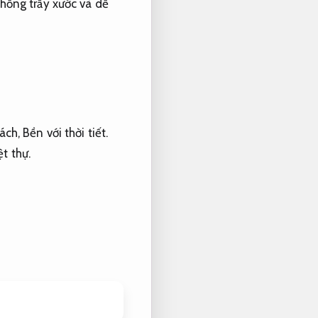
hống trầy xước và dễ
hách,
Bền với thời tiết.
t thự.