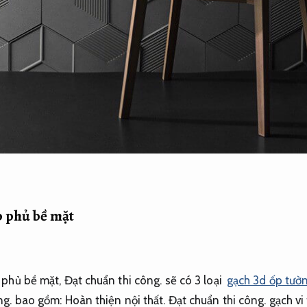
p phủ bề mặt
 phủ bề mặt,
Đạt chuẩn thi công.
sẽ có 3 loại
gạch 3d ốp tườn
ng.
bao gồm:
Hoàn thiện nội thất.
Đạt chuẩn thi công.
gạch vi 