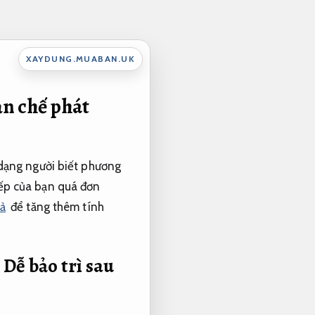
XAYDUNG.MUABAN.UK
ạn chế phát
dạng người biết phương
ếp của bạn quá đơn
ả
để tăng thêm tính
p
Dễ bảo trì sau