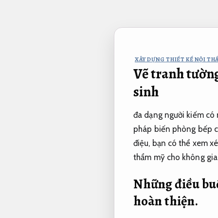
Bỏ
qua
nội
dung
XÂY DỰNG THIẾT KẾ NỘI THẤ
Vẽ tranh tườn
sinh
đa dạng người kiếm có 
pháp biến phòng bếp c
điệu, bạn có thể xem x
thẩm mỹ cho không gia
Những điều buộ
hoàn thiện.